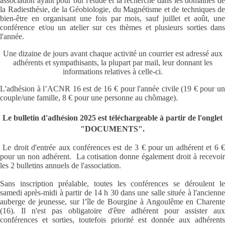
association ayant pour but l'étude et la recherche dans les domaines de
la Radiesthésie, de la Géobiologie, du Magnétisme et de techniques de
bien-être en organisant une fois par mois, sauf juillet et août, une
conférence et/ou un atelier sur ces thèmes et plusieurs sorties dans
l'année.
Une dizaine de jours avant chaque activité un courrier est adressé aux
adhérents et sympathisants, la plupart par mail, leur donnant les
informations relatives à celle-ci.
L'adhésion à l’ACNR 16 est de 16 € pour l'année civile (19 € pour un
couple/une famille, 8 € pour une personne au chômage).
Le bulletin d'adhésion 2025 est téléchargeable à partir de l'onglet
"DOCUMENTS".
Le droit d'entrée aux conférences est de 3 € pour un adhérent et 6 
pour un non adhérent.
La cotisation donne également droit à recevoi
les 2 bulletins annuels de l'association
.
Sans inscription préalable, toutes les conférences se déroulent le
samedi après-
midi à partir de 14 h 30 dans une salle située
à l'ancienn
auberge de jeunesse, sur l’île de Bourgine à Angoulême en Charente
(16).
Il n'est pas obligatoire d'être adhérent pour assister aux
conférences et sorties, toutefois priorité est donnée aux adhérents