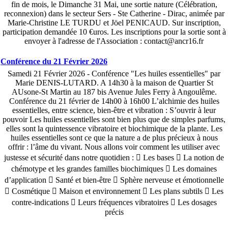
fin de mois, le Dimanche 31 Mai, une sortie nature (Célébration,
reconnexion) dans le secteur Sers - Ste Catherine - Dirac, animée par
Marie-Christine LE TURDU et Jöel PENICAUD. Sur inscription,
participation demandée 10 €uros. Les inscriptions pour la sortie sont à
envoyer à l'adresse de l'Association : contact@ancr16.fr
Conférence du 21 Février 2026
Samedi 21 Février 2026 - Conférence "Les huiles essentielles" par
Marie DENIS-LUTARD. A 14h30 à la maison de Quartier St
AUsone-St Martin au 187 bis Avenue Jules Ferry à Angoulême.
Conférence du 21 février de 14h00 à 16h00 L’alchimie des huiles
essentielles, entre science, bien-être et vibration : S’ouvrir à leur
pouvoir Les huiles essentielles sont bien plus que de simples parfums,
elles sont la quintessence vibratoire et biochimique de la plante. Les
huiles essentielles sont ce que la nature a de plus précieux à nous
offrir : l’âme du vivant. Nous allons voir comment les utiliser avec
justesse et sécurité dans notre quotidien :  Les bases  La notion de
chémotype et les grandes familles biochimiques  Les domaines
d’application  Santé et bien-être  Sphère nerveuse et émotionnelle
 Cosmétique  Maison et environnement  Les plans subtils  Les
contre-indications  Leurs fréquences vibratoires  Les dosages
précis